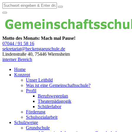
Motto des Monats: Mach mal Pause!
07044 / 91 58 16
sekretariat@heckengaeuschule.de
Lindenstraße 40, 75446 Wiernsheim
interner Bereich
Home
Konzept
Unser Leitbild
Was ist eine Gemeinschaftsschule?
Profil
Berufswegeplan
Theaterpädagogik
Schülerlabor
Förderung
Schulsozialarbeit
Schulzweige
Grundschule