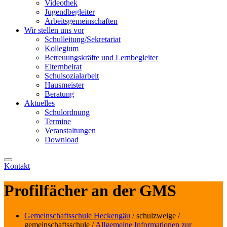
Videothek
Jugendbegleiter
Arbeitsgemeinschaften
Wir stellen uns vor
Schulleitung/Sekretariat
Kollegium
Betreuungskräfte und Lernbegleiter
Elternbeirat
Schulsozialarbeit
Hausmeister
Beratung
Aktuelles
Schulordnung
Termine
Veranstaltungen
Download
Kontakt
Profilfächer an der GMS
Gemeinschaftsschule Heckengäu
/ schulzweige /
gemeinschaftsschule /
Allgemeine Informationen zur