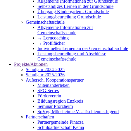
Allgemeine Informationen zur Grundschule
Selbständiges Lernen in der Grundschule
Übergang Kindergarten - Grundschule
Leistungsbeurteilung Grundschule
Gemeinschaftsschule
Allgemeine Informationen zur
Gemeinschaftsschule
→ Lerncoaching
→ Profilfächer
Individuelles Lernen an der Gemeinschaftsschule
Leistungsbeurteilung und Abschlüsse
Gemeinschaftsschule
Projekte/Aktionen
Schuljahr 2024-2025
Schuljahr 2025-2026
Außersch. Kooperationspartner
Miteinanderleben
SFG Serres
Förderverein
Bildungsregion Enzkreis
Seminar Pforzheim
SpVgg Mönsheim e.V. - Tischtennis Jugend
Partnerschaften
Partnergemeinde Pinacsa
Schulpartnerschaft Kenia