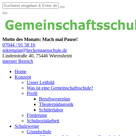
Motto des Monats: Mach mal Pause!
07044 / 91 58 16
sekretariat@heckengaeuschule.de
Lindenstraße 40, 75446 Wiernsheim
interner Bereich
Home
Konzept
Unser Leitbild
Was ist eine Gemeinschaftsschule?
Profil
Berufswegeplan
Theaterpädagogik
Schülerlabor
Förderung
Schulsozialarbeit
Schulzweige
Grundschule